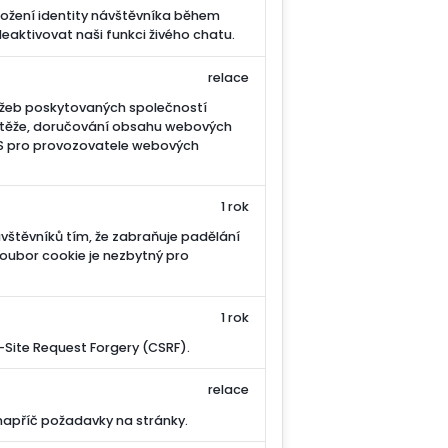
ložení identity návštěvníka během
eaktivovat naši funkci živého chatu.
relace
lužeb poskytovaných společností
átěže, doručování obsahu webových
NS pro provozovatele webových
1 rok
vštěvníků tím, že zabraňuje padělání
oubor cookie je nezbytný pro
1 rok
ite Request Forgery (CSRF).
relace
napříč požadavky na stránky.