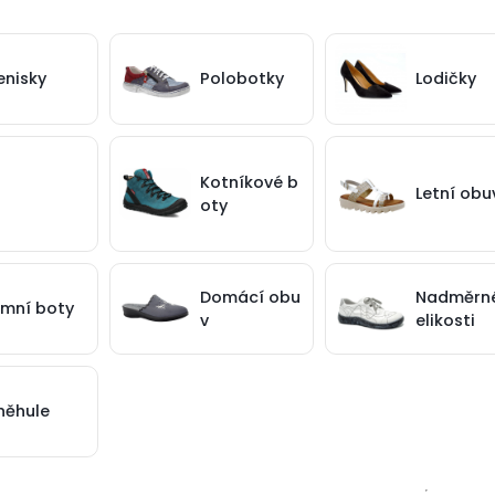
enisky
Polobotky
Lodičky
Kotníkové b
Letní obu
oty
Domácí obu
Nadměrné
imní boty
v
elikosti
něhule