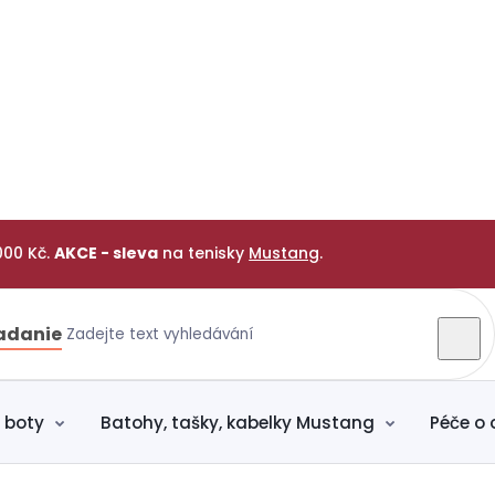
000 Kč.
AKCE - sleva
na tenisky
Mustang
.
adanie
 boty
Batohy, tašky, kabelky Mustang
Péče o 