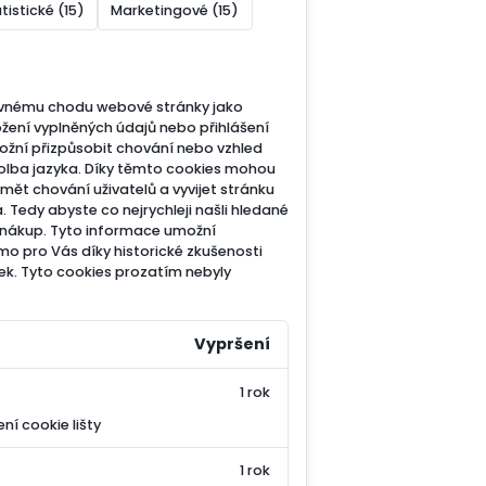
tistické (15)
Marketingové (15)
ávnému chodu webové stránky jako
ožení vyplněných údajů nebo přihlášení
ožní přizpůsobit chování nebo vzhled
olba jazyka.
Díky těmto cookies mohou
mět chování uživatelů a vyvijet stránku
. Tedy abyste co nejrychleji našli hledané
 nákup.
Tyto informace umožní
o pro Vás díky historické zkušenosti
ek.
Tyto cookies prozatím nebyly
Vypršení
1 rok
í cookie lišty
1 rok