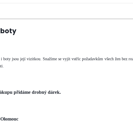
boty
 i boty jsou její vizitkou. Snažíme se vyjít vstříc požadavkům všech žen bez roz
ti.
ákupu přidáme drobný dárek.
 Olomouc