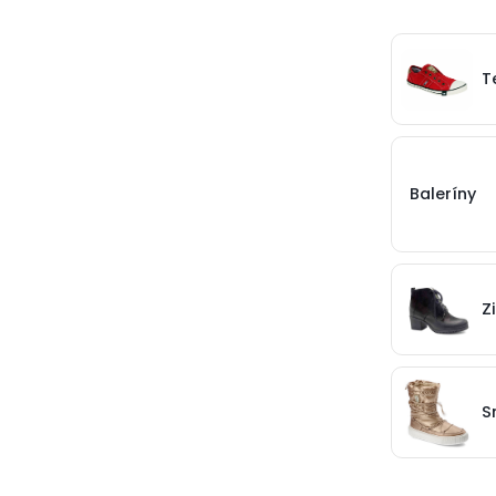
T
Baleríny
Z
S