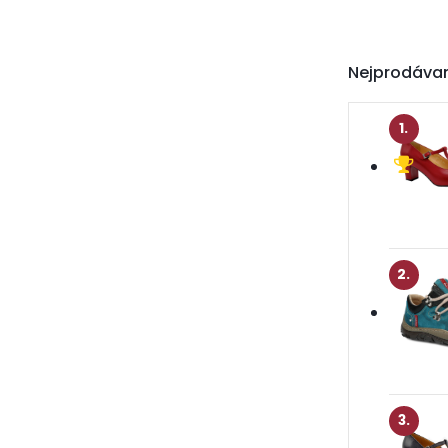
Nejprodáva
1.
2.
3.