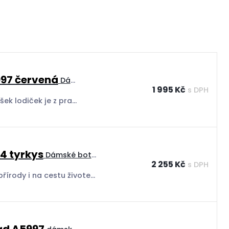
997 červená
Dámské společenské boty, červené lodičky
1 995 Kč
s DPH
Lodičky s páskem přes nárt Acord A5997 červená Svršek lodiček je z pravé lícové kůže. Podšívky i stélky jsou také kožené, stélky jsou podlepeny gelem z paměťové pěny. Červené lodičky s páskem mají stabilní podpatek s výškou 5 cm. Každá kůže...
4 tyrkys
Dámské boty do přírody i do města
2 255 Kč
s DPH
Dámské trekové boty NAGABA N054 TYRKYS Do přírody i na cestu životem. Obujte se do kvality, která vás nezklame – Nagaba N054 jsou trekové boty s duší dobrodruha a srdcem řemeslné poctivosti. Svěží tyrkysová barva zaujme na první pohled, ale skutečná...
rd A5997