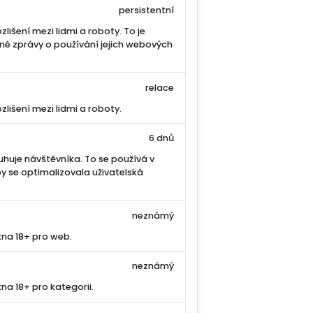
persistentní
lišení mezi lidmi a roboty. To je
né zprávy o používání jejich webových
relace
lišení mezi lidmi a roboty.
6 dnů
luhuje návštěvníka. To se používá v
y se optimalizovala uživatelská
neznámý
kna 18+ pro web.
neznámý
na 18+ pro kategorii.