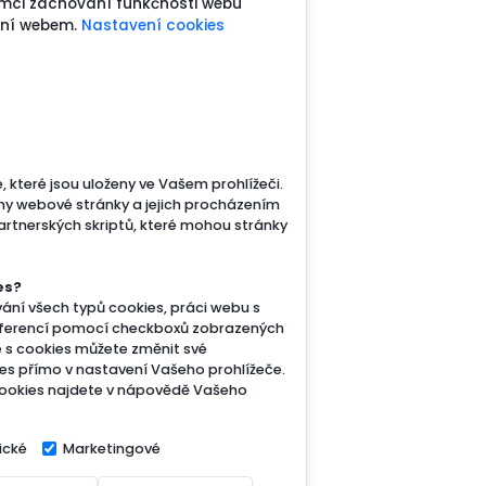
rámci zachování funkčnosti webu
ení webem.
Nastavení cookies
 které jsou uloženy ve Vašem prohlížeči.
ny webové stránky a jejich procházením
artnerských skriptů, které mohou stránky
es?
ání všech typů cookies, práci webu s
referencí pomocí checkboxů zobrazených
e s cookies můžete změnit své
es přímo v nastavení Vašeho prohlížeče.
ookies najdete v nápovědě Vašeho
ické
Marketingové