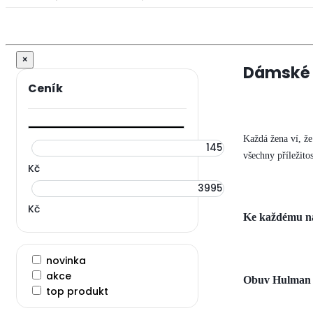
×
Dámské 
Každá žena ví, že
všechny příležitos
Kč
Kč
Ke každému n
novinka
akce
Obuv Hulman
top produkt