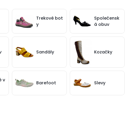
Trekové bot
Společensk
y
á obuv
v
Sandály
Kozačky
 v
Barefoot
Slevy