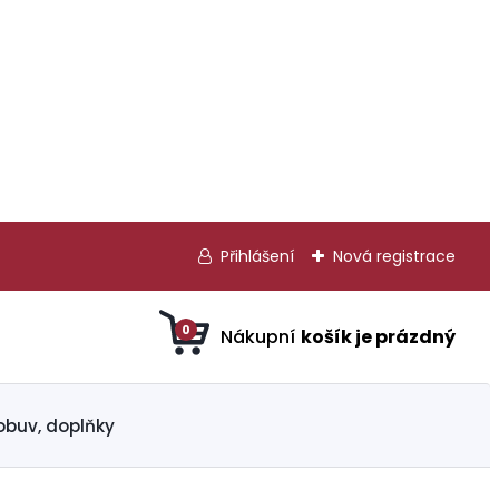
Přihlášení
Nová registrace
0
obuv, doplňky