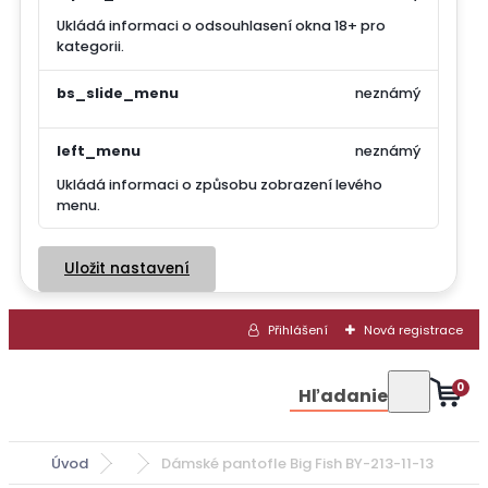
Ukládá informaci o odsouhlasení okna 18+ pro
kategorii.
bs_slide_menu
neznámý
left_menu
neznámý
Ukládá informaci o způsobu zobrazení levého
menu.
Uložit nastavení
Přihlášení
Nová registrace
0
Hľadanie
Úvod
Dámské pantofle Big Fish BY-213-11-13