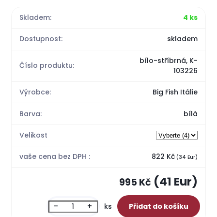
Skladem:
4 ks
Dostupnost:
skladem
bílo-stříbrná, K-
Číslo produktu:
103226
Výrobce:
Big Fish Itálie
Barva:
bílá
Velikost
vaše cena bez DPH :
822 Kč
(34 Eur)
(41 Eur)
995 Kč
-
+
ks