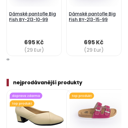
Dámské pantofle Big
Dámské pantofle Big
Fish BY-213-10-99
Fish BY-213-15-99
695 Kč
695 Kč
(29 Eur)
(29 Eur)
‹
›
nejprodávanější produkty
doprava zdarma
top produkt
top produkt