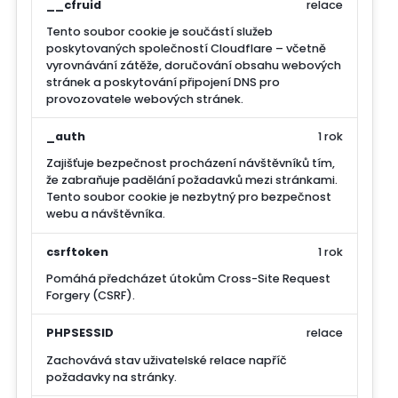
__cfruid
relace
Tento soubor cookie je součástí služeb
poskytovaných společností Cloudflare – včetně
vyrovnávání zátěže, doručování obsahu webových
stránek a poskytování připojení DNS pro
provozovatele webových stránek.
_auth
1 rok
Zajišťuje bezpečnost procházení návštěvníků tím,
že zabraňuje padělání požadavků mezi stránkami.
Tento soubor cookie je nezbytný pro bezpečnost
webu a návštěvníka.
csrftoken
1 rok
Pomáhá předcházet útokům Cross-Site Request
Forgery (CSRF).
PHPSESSID
relace
Zachovává stav uživatelské relace napříč
požadavky na stránky.