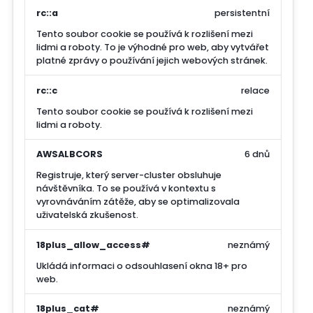
rc::a
persistentní
Tento soubor cookie se používá k rozlišení mezi
lidmi a roboty. To je výhodné pro web, aby vytvářet
platné zprávy o používání jejich webových stránek.
rc::c
relace
Tento soubor cookie se používá k rozlišení mezi
lidmi a roboty.
AWSALBCORS
6 dnů
Registruje, který server-cluster obsluhuje
návštěvníka. To se používá v kontextu s
vyrovnáváním zátěže, aby se optimalizovala
uživatelská zkušenost.
18plus_allow_access#
neznámý
Ukládá informaci o odsouhlasení okna 18+ pro
web.
18plus_cat#
neznámý