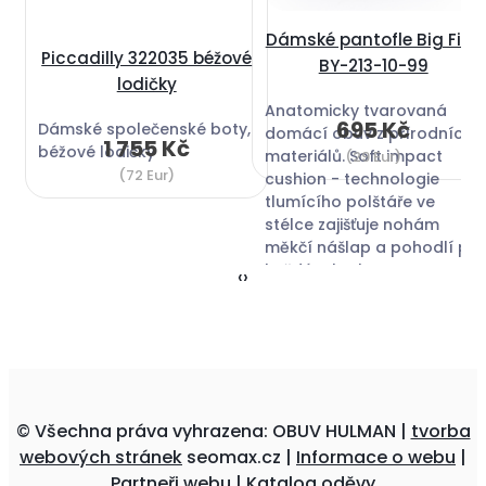
Dámské pantofle Big Fish
Piccadilly 322035 béžové
BY-213-10-99
lodičky
Anatomicky tvarovaná
695 Kč
Dámské společenské boty,
domácí obuv z přírodních
1 755 Kč
béžové lodičky
materiálů. Soft impact
(29 Eur)
(72 Eur)
cushion - technologie
tlumícího polštáře ve
stélce zajišťuje nohám
měkčí nášlap a pohodlí při
každém kroku.
‹
›
© Všechna práva vyhrazena: OBUV HULMAN |
tvorba
webových stránek
seomax.cz |
Informace o webu
|
Partneři webu
|
Katalog oděvy