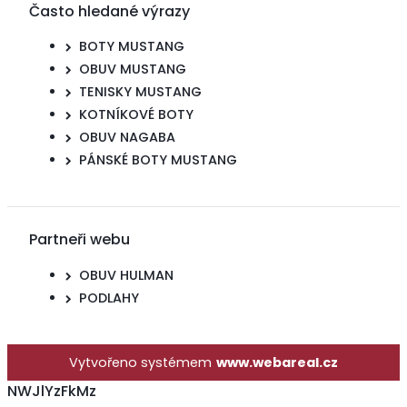
Často hledané výrazy
BOTY MUSTANG
OBUV MUSTANG
TENISKY MUSTANG
KOTNÍKOVÉ BOTY
OBUV NAGABA
PÁNSKÉ BOTY MUSTANG
Partneři webu
OBUV HULMAN
PODLAHY
Vytvořeno systémem
www.webareal.cz
NWJlYzFkMz