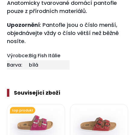
Anatomicky tvarované domácí pantofle
pouze z přírodních materiálů.
Upozornění
: Pantofle jsou o číslo menší,
objednávejte vždy o číslo větší než běžně
nosíte.
Výrobce:
Big Fish Itálie
Barva:
bílá
Související zboží
top produkt