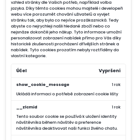
vzhled stránky dle Vašich potřeb, například volba
jazyka.
Díky těmto cookies mohou majitelé i developeři
webu více porozumět chování uživatelů a vyvijet
stránku tak, aby byla co nejvíce prozákaznická. Tedy
abyste co nejrychleji našli hledané zboží nebo co
nejsnáze dokončili jeho nákup.
Tyto informace umožní
personalizovat zobrazení nabídek přímo pro Vás díky
historické zkušenosti procházení dřívějších stránek a
nabídek.
Tyto cookies prozatím nebyly roztříděny do
vlastní kategorie.
Účel
Vypršení
show_cookie_message
1 rok
Ukládá informaci o potřebě zobrazení cookie lišty
__zlcmid
1 rok
Tento soubor cookie se používá k uložení identity
návštěvníka během návštěv a preference
návštěvníka deaktivovat naši funkci živého chatu.