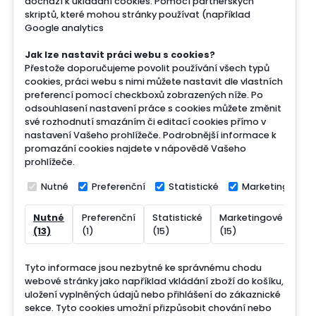
dochází k ukládání cookies. Pomocí partnerských
skriptů, které mohou stránky používat (například
Google analytics
Jak lze nastavit práci webu s cookies?
Přestože doporučujeme povolit používání všech typů
cookies, práci webu s nimi můžete nastavit dle vlastních
preferencí pomocí checkboxů zobrazených níže. Po
odsouhlasení nastavení práce s cookies můžete změnit
své rozhodnutí smazáním či editací cookies přímo v
nastavení Vašeho prohlížeče. Podrobnější informace k
promazání cookies najdete v nápovědě Vašeho
prohlížeče.
Nutné
Preferenční
Statistické
Marketingové
Nutné
Preferenční
Statistické
Marketingové
Nek
(13)
(1)
(15)
(15)
(7)
Tyto informace jsou nezbytné ke správnému chodu
webové stránky jako například vkládání zboží do košíku,
uložení vyplněných údajů nebo přihlášení do zákaznické
sekce.
Tyto cookies umožní přizpůsobit chování nebo