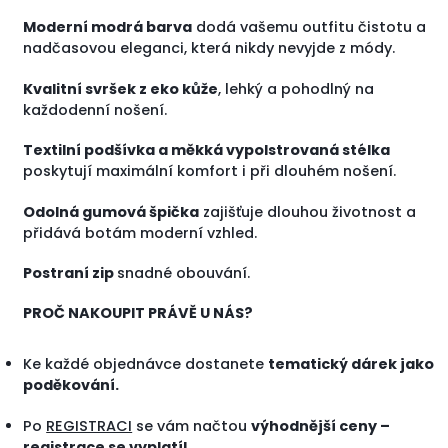
Moderní modrá barva
dodá vašemu outfitu čistotu a
nadčasovou eleganci, která nikdy nevyjde z módy.
Kvalitní svršek z eko kůže
, lehký a pohodlný na
každodenní nošení.
Textilní podšívka a měkká vypolstrovaná stélka
poskytují maximální komfort i při dlouhém nošení.
Odolná gumová špička
zajišťuje dlouhou životnost a
přidává botám moderní vzhled.
Postraní zip
snadné obouvání.
PROČ NAKOUPIT PRÁVĚ U NÁS?
Ke každé objednávce dostanete
tematický dárek jako
poděkování.
Po
REGISTRACI
se vám načtou
výhodnější ceny –
registrace se vyplatí!