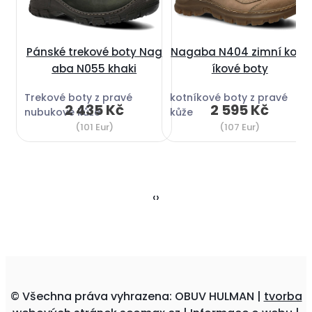
Pánské trekové boty Nag
Nagaba N404 zimní kotn
aba N055 khaki
íkové boty
Trekové boty z pravé
kotníkové boty z pravé
2 435 Kč
2 595 Kč
nubukové kůže
kůže
(101 Eur)
(107 Eur)
‹
›
© Všechna práva vyhrazena: OBUV HULMAN |
tvorba