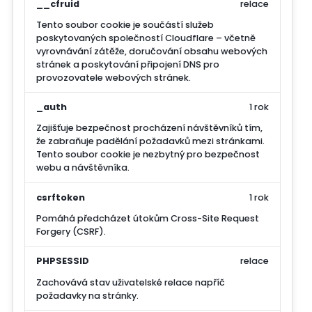
__cfruid
relace
Tento soubor cookie je součástí služeb
poskytovaných společností Cloudflare – včetně
vyrovnávání zátěže, doručování obsahu webových
stránek a poskytování připojení DNS pro
provozovatele webových stránek.
_auth
1 rok
Zajišťuje bezpečnost procházení návštěvníků tím,
že zabraňuje padělání požadavků mezi stránkami.
Tento soubor cookie je nezbytný pro bezpečnost
webu a návštěvníka.
csrftoken
1 rok
Pomáhá předcházet útokům Cross-Site Request
Forgery (CSRF).
PHPSESSID
relace
Zachovává stav uživatelské relace napříč
požadavky na stránky.