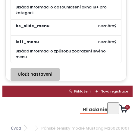
Ukládá informaci o odsouhlasení okna 18+ pro
kategorii.
bs_slide_menu
neznámý
left_menu
neznámý
Ukládá informaci o způsobu zobrazení levého
menu.
Uložit nastavení
Přihlášení
Nová registrace
0
Hľadanie
Úvod
Pánské tenisky modré Mustang M260201001