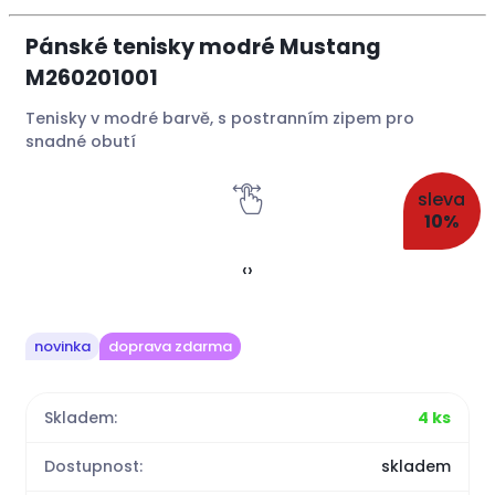
Pánské tenisky modré Mustang
M260201001
Tenisky v modré barvě, s postranním zipem pro
snadné obutí
sleva
10%
‹
›
novinka
doprava zdarma
Skladem:
4 ks
Dostupnost:
skladem