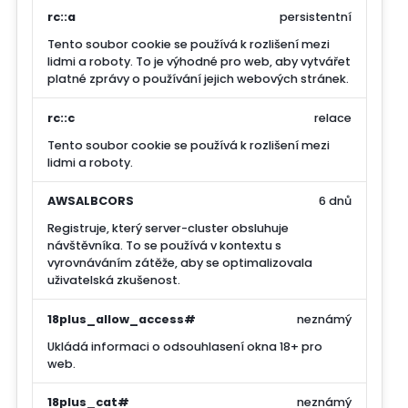
rc::a
persistentní
Tento soubor cookie se používá k rozlišení mezi
lidmi a roboty. To je výhodné pro web, aby vytvářet
platné zprávy o používání jejich webových stránek.
rc::c
relace
Tento soubor cookie se používá k rozlišení mezi
lidmi a roboty.
AWSALBCORS
6 dnů
Registruje, který server-cluster obsluhuje
návštěvníka. To se používá v kontextu s
vyrovnáváním zátěže, aby se optimalizovala
uživatelská zkušenost.
18plus_allow_access#
neznámý
Ukládá informaci o odsouhlasení okna 18+ pro
web.
18plus_cat#
neznámý