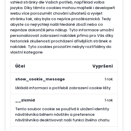
vzhled stránky dle Vašich potřeb, například volba
jazyka.
Díky těmto cookies mohou majitelé i developeři
webu více porozumět chování uživatelů a vyvijet
stránku tak, aby byla co nejvíce prozákaznická. Tedy
abyste co nejrychleji našli hledané zboží nebo co
nejsnáze dokončili jeho nákup.
Tyto informace umožní
personalizovat zobrazení nabídek přímo pro Vás díky
historické zkušenosti procházení dřívějších stránek a
nabídek.
Tyto cookies prozatím nebyly roztříděny do
vlastní kategorie.
Účel
Vypršení
show_cookie_message
1 rok
Ukládá informaci o potřebě zobrazení cookie lišty
__zlcmid
1 rok
Tento soubor cookie se používá k uložení identity
návštěvníka během návštěv a preference
návštěvníka deaktivovat naši funkci živého chatu.