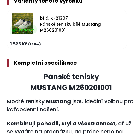
Varianty tohoto výrobku
bílá, K-21307
Pánské tenisky bílé Mustang
M260201001
skladem
1 526 Kč
(63 Eur)
Kompletní specifikace
Pánské tenisky
MUSTANG M260201001
Modré tenisky
Mustang
jsou ideální volbou pro
každodenní nošení.
Kombinují pohodlí, styl a všestrannost
, ať už
se vydáte na procházku, do práce nebo na