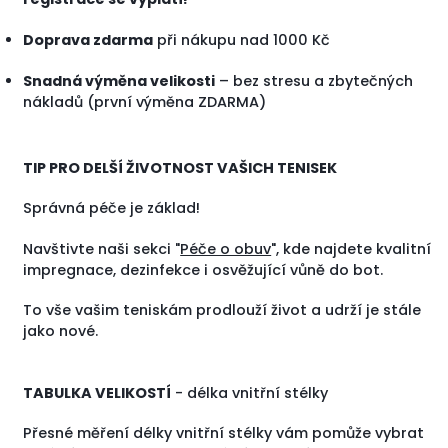
Doprava zdarma
při nákupu nad 1000 Kč
Snadná výměna velikosti
– bez stresu a zbytečných
nákladů (první výměna ZDARMA)
TIP PRO DELŠÍ ŽIVOTNOST VAŠICH TENISEK
Správná péče je základ!
Navštivte naši sekci "
Péče o obuv
", kde najdete kvalitní
impregnace, dezinfekce i osvěžující vůně do bot.
To vše vašim teniskám prodlouží život a udrží je stále
jako nové.
TABULKA VELIKOSTÍ
- délka vnitřní stélky
Přesné měření délky vnitřní stélky vám pomůže vybrat