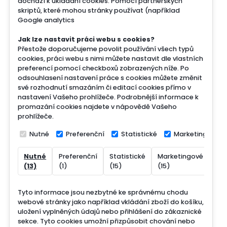
dochází k ukládání cookies. Pomocí partnerských
skriptů, které mohou stránky používat (například
Google analytics
Jak lze nastavit práci webu s cookies?
Přestože doporučujeme povolit používání všech typů
cookies, práci webu s nimi můžete nastavit dle vlastních
preferencí pomocí checkboxů zobrazených níže. Po
odsouhlasení nastavení práce s cookies můžete změnit
své rozhodnutí smazáním či editací cookies přímo v
nastavení Vašeho prohlížeče. Podrobnější informace k
promazání cookies najdete v nápovědě Vašeho
prohlížeče.
Nutné
Preferenční
Statistické
Marketingové
Nutné
Preferenční
Statistické
Marketingové
Nek
(13)
(1)
(15)
(15)
(7)
Tyto informace jsou nezbytné ke správnému chodu
webové stránky jako například vkládání zboží do košíku,
uložení vyplněných údajů nebo přihlášení do zákaznické
sekce.
Tyto cookies umožní přizpůsobit chování nebo