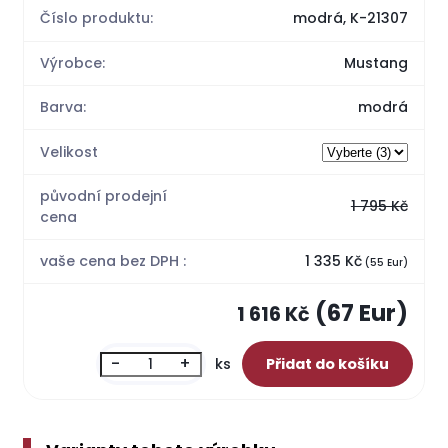
Číslo produktu:
modrá, K-21307
Výrobce:
Mustang
Barva:
modrá
Velikost
původní prodejní
1 795 Kč
cena
vaše cena bez DPH :
1 335 Kč
(55 Eur)
(67 Eur)
1 616 Kč
-
+
ks