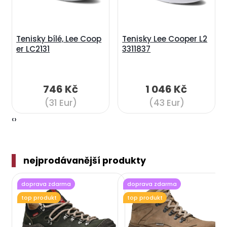
Tenisky bílé, Lee Coop
Tenisky Lee Cooper L2
er LC2131
3311837
746 Kč
1 046 Kč
(31 Eur)
(43 Eur)
‹
›
nejprodávanější produkty
doprava zdarma
doprava zdarma
top produkt
top produkt