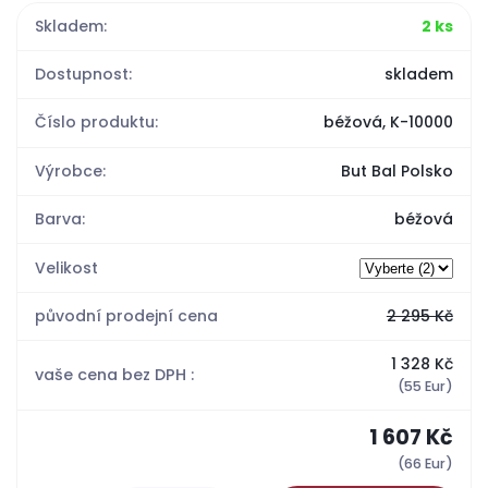
Skladem:
2 ks
Dostupnost:
skladem
Číslo produktu:
béžová, K-10000
Výrobce:
But Bal Polsko
Barva:
béžová
Velikost
původní prodejní cena
2 295 Kč
1 328 Kč
vaše cena bez DPH :
(55 Eur)
1 607 Kč
(66 Eur)