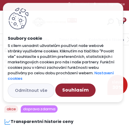
Přihlášení
Nová registrace
0
Úvod
Dámské boty
Zimní boty
Kotníkové s filcem
S cílem usnadnit uživatelům používat naše webové
Dámské zimní boty BB330 béžová
stránky využíváme cookies. Kliknutím na tlačítko "Povolit
vše" souhlasíte s použitím preferenčních, statistických i
Pohodlná zimní obuv z pravé přírodní kůže, s
marketingových cookies pro nás i naše partnery. Funkční
kožešinkou v celé botě.
cookies jsou v rámci zachování funkčnosti webu
používány po celou dobu procházení webem.
Nastavení
cookies
sleva
30%
Souhlasím
Odmítnout vše
akce
doprava zdarma
Transparentní historie ceny