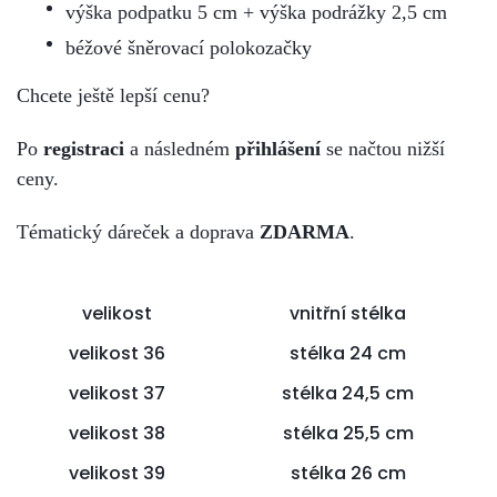
výška podpatku 5 cm + výška podrážky 2,5 cm
béžové šněrovací polokozačky
Chcete ještě lepší cenu?
Po
registraci
a následném
přihlášení
se načtou nižší
ceny.
Tématický dáreček a doprava
ZDARMA
.
velikost
vnitřní stélka
velikost 36
stélka 24 cm
velikost 37
stélka 24,5 cm
velikost 38
stélka 25,5 cm
velikost 39
stélka 26 cm