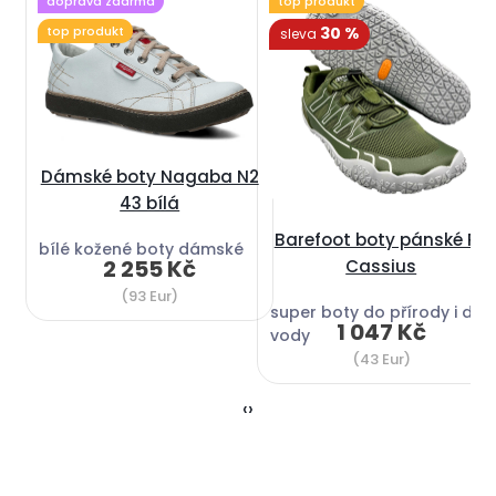
doprava zdarma
top produkt
top produkt
30 %
sleva
Dámské boty Nagaba N2
43 bílá
Barefoot boty pánské RS
bílé kožené boty dámské
2 255 Kč
Cassius
(93 Eur)
super boty do přírody i do
1 047 Kč
vody
(43 Eur)
‹
›