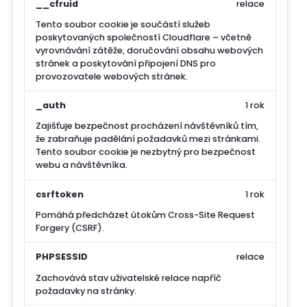
__cfruid
relace
Tento soubor cookie je součástí služeb
poskytovaných společností Cloudflare – včetně
vyrovnávání zátěže, doručování obsahu webových
stránek a poskytování připojení DNS pro
provozovatele webových stránek.
_auth
1 rok
Zajišťuje bezpečnost procházení návštěvníků tím,
že zabraňuje padělání požadavků mezi stránkami.
Tento soubor cookie je nezbytný pro bezpečnost
webu a návštěvníka.
csrftoken
1 rok
Pomáhá předcházet útokům Cross-Site Request
Forgery (CSRF).
PHPSESSID
relace
Zachovává stav uživatelské relace napříč
požadavky na stránky.