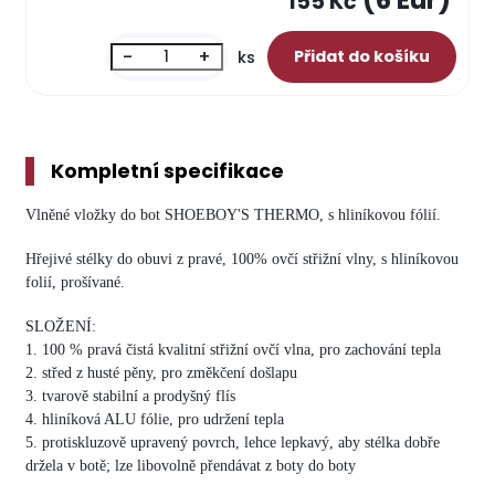
(6 Eur)
155 Kč
-
+
ks
Kompletní specifikace
Vlněné vložky do bot SHOEBOY'S THERMO, s hliníkovou fólií.
Hřejivé stélky do obuvi z pravé, 100% ovčí střižní vlny, s hliníkovou
folií, prošívané.
SLOŽENÍ:
1. 100 % pravá čistá kvalitní střižní ovčí vlna, pro zachování tepla
2. střed z husté pěny, pro změkčení došlapu
3. tvarově stabilní a prodyšný flís
4. hliníková ALU fólie, pro udržení tepla
5. protiskluzově upravený povrch, lehce lepkavý, aby stélka dobře
držela v botě; lze libovolně přendávat z boty do boty