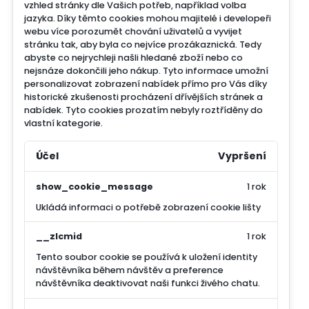
vzhled stránky dle Vašich potřeb, například volba
jazyka.
Díky těmto cookies mohou majitelé i developeři
webu více porozumět chování uživatelů a vyvijet
stránku tak, aby byla co nejvíce prozákaznická. Tedy
abyste co nejrychleji našli hledané zboží nebo co
nejsnáze dokončili jeho nákup.
Tyto informace umožní
personalizovat zobrazení nabídek přímo pro Vás díky
historické zkušenosti procházení dřívějších stránek a
nabídek.
Tyto cookies prozatím nebyly roztříděny do
vlastní kategorie.
Účel
Vypršení
show_cookie_message
1 rok
Ukládá informaci o potřebě zobrazení cookie lišty
__zlcmid
1 rok
Tento soubor cookie se používá k uložení identity
návštěvníka během návštěv a preference
návštěvníka deaktivovat naši funkci živého chatu.