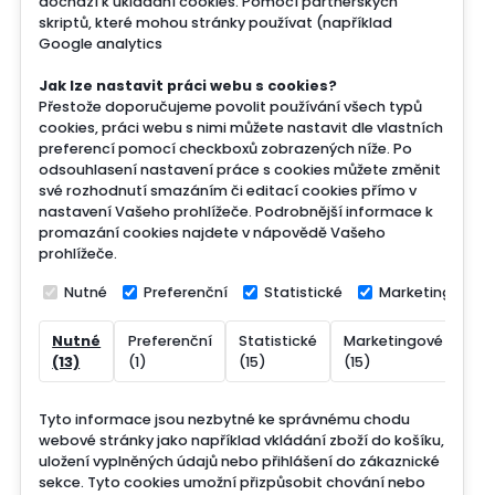
dochází k ukládání cookies. Pomocí partnerských
skriptů, které mohou stránky používat (například
Google analytics
Jak lze nastavit práci webu s cookies?
Přestože doporučujeme povolit používání všech typů
cookies, práci webu s nimi můžete nastavit dle vlastních
preferencí pomocí checkboxů zobrazených níže. Po
odsouhlasení nastavení práce s cookies můžete změnit
své rozhodnutí smazáním či editací cookies přímo v
nastavení Vašeho prohlížeče. Podrobnější informace k
promazání cookies najdete v nápovědě Vašeho
prohlížeče.
Nutné
Preferenční
Statistické
Marketingové
Nutné
Preferenční
Statistické
Marketingové
Nek
(13)
(1)
(15)
(15)
(7)
Tyto informace jsou nezbytné ke správnému chodu
webové stránky jako například vkládání zboží do košíku,
uložení vyplněných údajů nebo přihlášení do zákaznické
sekce.
Tyto cookies umožní přizpůsobit chování nebo