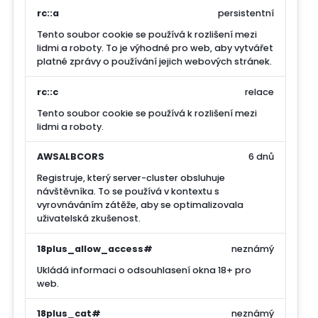
rc::a
persistentní
Tento soubor cookie se používá k rozlišení mezi
lidmi a roboty. To je výhodné pro web, aby vytvářet
platné zprávy o používání jejich webových stránek.
rc::c
relace
Tento soubor cookie se používá k rozlišení mezi
lidmi a roboty.
AWSALBCORS
6 dnů
Registruje, který server-cluster obsluhuje
návštěvníka. To se používá v kontextu s
vyrovnáváním zátěže, aby se optimalizovala
uživatelská zkušenost.
18plus_allow_access#
neznámý
Ukládá informaci o odsouhlasení okna 18+ pro
web.
18plus_cat#
neznámý