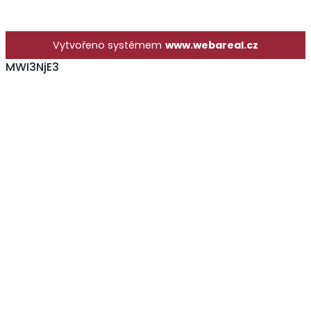
Vytvořeno systémem
www.webareal.cz
MWI3NjE3