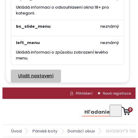
Ukládá informaci o odsouhlasení okna 18+ pro
kategorii.
bs_slide_menu
neznámý
left_menu
neznámý
Ukládá informaci o způsobu zobrazení levého
menu.
Uložit nastavení
Přihlášení
Nová registrace
0
Hľadanie
Úvod
Pánské boty
Domácí obuv
SHOEBOY'S THERM